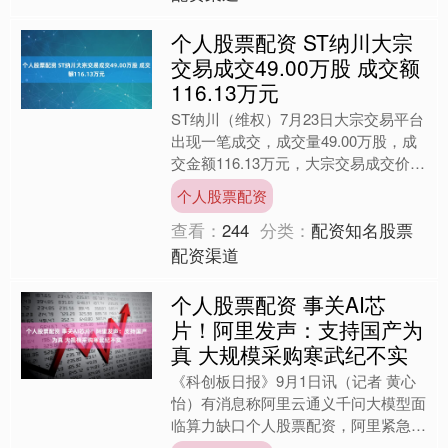
个人股票配资 ST纳川大宗
交易成交49.00万股 成交额
116.13万元
ST纳川（维权）7月23日大宗交易平台
出现一笔成交，成交量49.00万股，成
交金额116.13万元，大宗交易成交价为
2.37元，相对今日收盘价溢价0.42%。
个人股票配资
该....
查看：
244
分类：
配资知名股票
配资渠道
个人股票配资 事关AI芯
片！阿里发声：支持国产为
真 大规模采购寒武纪不实
《科创板日报》9月1日讯（记者 黄心
怡）有消息称阿里云通义千问大模型面
临算力缺口个人股票配资，阿里紧急追
加寒武纪思元370芯片订单至15万片。