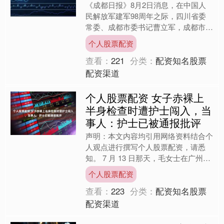
《成都日报》8月2日消息，在中国人
民解放军建军98周年之际，四川省委
常委、成都市委书记曹立军，成都市委
副书记、市长王凤朝个人股票配资，成
个人股票配资
都市委副书记、政法委书记....
查看：
221
分类：
配资知名股票
配资渠道
个人股票配资 女子赤裸上
半身检查时遭护士闯入，当
事人：护士已被通报批评
声明：本文内容均引用网络资料结合个
人观点进行撰写个人股票配资，请悉
知。 7 月 13 日那天，毛女士在广州一
家私立医院做心电图检查时，怎么也没
个人股票配资
想到会遭遇这样的尴....
查看：
223
分类：
配资知名股票
配资渠道