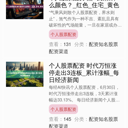
么颜色？_红色_住宅_黄色
“气乘风则散个人股票配资，界水则
止”，煞气作为一种不吉、紊乱且具有
破坏性的气场能量，一旦在家居或办公
环境中积聚、流通，便可能干扰居住者
个人股票配资
或使用者的运势，巧妙运用特....
查看：
131
分类：
配资知名股票
配资渠道
个人股票配资 时代万恒涨
停走出3连板_累计涨幅_每
日经济新闻
每经AI快讯个人股票配资，6月30日，
时代万恒涨停走出3连板，3天累计涨
幅达33.13%。 每日经济新闻个人股票
配资 发布于：四川省....
个人股票配资
查看：
145
分类：
配资知名股票
配资渠道