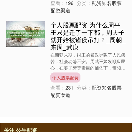
查看：
196
分类：
配资知名股票
配资渠道
个人股票配资 为什么周平
王只是迁了一下都，周天子
就开始被诸侯吊打？_周朝_
东周_武庚
在商朝末期，纣王的暴政导致了人民疾
苦，社会动荡不安。周武王姬发顺应民
心，在姜子牙等贤臣的辅佐下，带领周
军在牧野之战中大败商朝的主力。面对
个人股票配资
局势的崩溃，商纣王意识到....
查看：
231
分类：
配资知名股票
配资渠道
关注 公牛配资