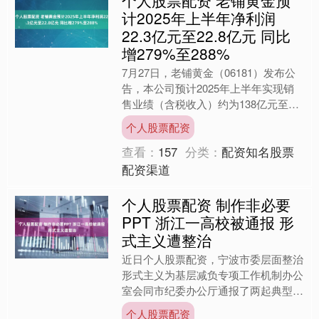
个人股票配资 老铺黄金预
计2025年上半年净利润
22.3亿元至22.8亿元 同比
增279%至288%
7月27日，老铺黄金（06181）发布公
告，本公司预计2025年上半年实现销
售业绩（含税收入）约为138亿元至
143亿元，较去年同期增长约240%至
个人股票配资
252%。收....
查看：
157
分类：
配资知名股票
配资渠道
个人股票配资 制作非必要
PPT 浙江一高校被通报 形
式主义遭整治
近日个人股票配资，宁波市委层面整治
形式主义为基层减负专项工作机制办公
室会同市纪委办公厅通报了两起典型问
题。其中一起涉及宁波职业技术学院，
个人股票配资