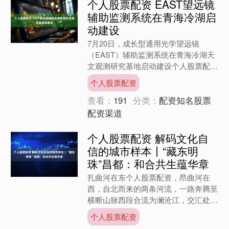
个人股票配资 EAST望远镜
辅助监测系统在青海冷湖启
动建设
7月20日，成长型通用光学望远镜
（EAST）辅助监测系统在青海冷湖天
文观测研究基地启动建设个人股票配
资，这一系统旨在面向国家未来大科学
个人股票配资
装置布局需求，构建具备自主....
查看：
191
分类：
配资知名股票
配资渠道
个人股票配资 解码文化自
信的城市样本丨“藏东明
珠”昌都：和合共生蕴华章
扎曲河在东个人股票配资，昂曲河在
西，自北而来的两条河流，一路奔腾至
横断山脉西段合流为澜沧江，交汇处即
为藏东明珠昌都。 金沙江、澜沧江、
个人股票配资
怒江奔流不息，茶马古道见证....