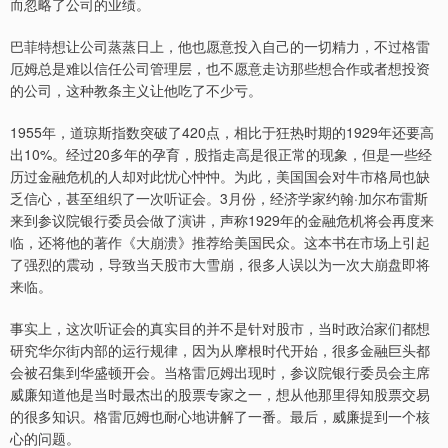
而忽略了公司的业绩。
巴菲特想让公司蒸蒸日上，他也愿意投入自己的一切精力，不过格雷
厄姆总是难以信任公司管理层，也不愿意走访那些想合作或者想投资
的公司，这种教条主义让他吃了不少亏。
1955年，道琼斯指数突破了420点，相比于狂热时期的1929年还要高
出10%。经过20多年的孕育，股指走高是很正常的现象，但是一些经
历过金融危机的人却对此忧心忡忡。为此，美国国会对牛市格局也缺
乏信心，甚至组织了一次听证会。3月份，经济学家约翰·加尔布雷斯
来到参议院银行委员会做了演讲，声称1929年的金融危机将会再度来
临，还将他的著作《大崩溃》推荐给美国民众。这本书在市场上引起
了强烈的震动，导致当天股市大雪崩，很多人误以为一次大崩盘即将
来临。
事实上，这次听证会的真实目的并不是针对股市，当时政治家们都想
研究华尔街内部的运行规律，因为从摩根时代开始，很多金融巨头都
会被召集到华盛顿开会。当格雷厄姆出现时，参议院银行委员会主席
威廉知道他是当时最杰出的股票专家之一，想从他那里得知股票交易
的很多知识。格雷厄姆也耐心地讲解了一番。最后，威廉提到一个核
心的问题。