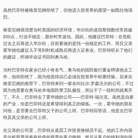
虽然巴菲特被格雷厄姆拒绝了，但他进入投资界的愿望一如既往地强
烈。
格雷厄姆很清楚当时美国的经济环境，华尔街的道琼斯指数经常跌破
200点，行业不稳定，股价时常波动。因此，他建议巴菲特：在危机
过去之后再进入华尔街，目前要做的是找一份稳定的工作。而且父亲
霍华德也建议儿子等到时机成熟后再进入证券业。巴菲特听从了他们
的建议，怀揣毕业证书回到奥马哈。
当时巴菲特在家乡已经小有名气，奥马哈的国民银行重金聘请他去工
作，他却拒绝了，因为他觉得自己必须在投资界中积累经验。后来在
格雷厄姆的推荐下，巴菲特来到一家名叫比尔·罗森沃尔的公司，不过
因为他需要在奥马哈本地国民警卫队服役，所以干了一段时间就离开
了。不久，巴菲特去了霍华德的公司——巴菲特·福尔克。虽然是自家
的产业，但是巴菲特还是希望得到真正的锻炼。一次，霍华德的朋友
问他，是否要去巴菲特父子的公司上班。巴菲特回答说，他是去巴菲
特及其父亲的公司上班。
在父亲的公司里，巴菲特从底层工作投资推销员干起。他的工作内容
是分析股票并将有价值的股票向客户推销，然后从客户的纯利润中按