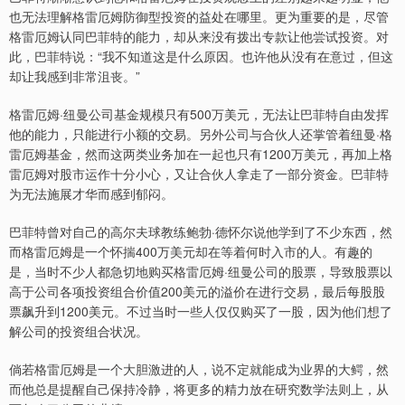
也无法理解格雷厄姆防御型投资的益处在哪里。更为重要的是，尽管
格雷厄姆认同巴菲特的能力，却从来没有拨出专款让他尝试投资。对
此，巴菲特说：“我不知道这是什么原因。也许他从没有在意过，但这
却让我感到非常沮丧。”
格雷厄姆·纽曼公司基金规模只有500万美元，无法让巴菲特自由发挥
他的能力，只能进行小额的交易。另外公司与合伙人还掌管着纽曼·格
雷厄姆基金，然而这两类业务加在一起也只有1200万美元，再加上格
雷厄姆对股市运作十分小心，又让合伙人拿走了一部分资金。巴菲特
为无法施展才华而感到郁闷。
巴菲特曾对自己的高尔夫球教练鲍勃·德怀尔说他学到了不少东西，然
而格雷厄姆是一个怀揣400万美元却在等着何时入市的人。有趣的
是，当时不少人都急切地购买格雷厄姆·纽曼公司的股票，导致股票以
高于公司各项投资组合价值200美元的溢价在进行交易，最后每股股
票飙升到1200美元。不过当时一些人仅仅购买了一股，因为他们想了
解公司的投资组合状况。
倘若格雷厄姆是一个大胆激进的人，说不定就能成为业界的大鳄，然
而他总是提醒自己保持冷静，将更多的精力放在研究数学法则上，从