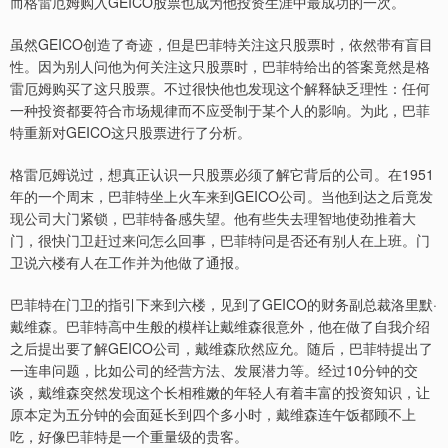
而格雷厄姆购入GEICO股票也成为他投资生涯中最成功的一次。
虽然GEICO创造了奇迹，但是巴菲特关注这只股票时，依然带有盲目
性。因为别人问他为何关注这只股票时，巴菲特给出的答案竟然是格
雷厄姆购买了这只股票。不过很快他也发现这个解释缺乏理性：任何
一种投资都要符合市场规律而不应受制于某个人的影响。为此，巴菲
特重新对GEICO这只股票进行了分析。
格雷厄姆说过，想真正认识一只股票必须了解它背后的公司。在1951
年的一个周末，巴菲特坐上火车来到GEICO公司。当他到达之后竟发
现公司大门紧锁，巴菲特备感失望。他有些失去理智地使劲推着大
门，很快门卫赶过来问怎么回事，巴菲特问是否还有别人在上班。门
卫说六楼有人在工作并为他做了通报。
巴菲特在门卫的指引下来到六楼，见到了GEICO的财务副总裁洛里默·
戴维森。巴菲特高中生般的模样让戴维森很意外，他在做了自我介绍
之后提出要了解GEICO公司，戴维森欣然应允。随后，巴菲特提出了
一连串问题，比如公司的经营方法、发展潜力等。经过10分钟的交
谈，戴维森突然发现这个长相稚嫩的年轻人有着丰富的投资知识，让
原本定为五分钟的会面延长到四个多小时，戴维森连午饭都顾不上
吃，好像巴菲特是一个重量级的贵客。