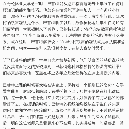
在哥伦比亚大学念书时，巴菲特就从恩师格雷厄姆身上学到了如何讲
授知识的能力和技巧。他总会在枯燥的理论中加入一些有趣的小故
事，增强学生的学习兴趣和提高课堂效率。一次，有学生问他，华尔
街的致富秘诀是什么。巴菲特听了以后，故作神秘地让学生们将所有
门窗紧闭，大家顿时来了兴趣，巴菲特却说：“在华尔街致富的秘诀就
是走钢丝。”学生们听得云里雾里，无法理解“走钢丝”和投资有什么关
系。就在这时，巴菲特解释说：“在华尔街致富的秘诀就是在贪婪和恐
惧之间走钢丝——在别人恐惧时贪婪，在别人贪婪时恐惧。”
听了巴菲特的解释，学生们这才如梦初醒，他们明白巴菲特所说的就
是反其道而行之的投资原则。巴菲特这种风格独特的授课方式让学生
们越来越喜欢他，甚至在毕业多年之后还记得他在课上讲授的内容。
巴菲特上课的时候喜欢站在讲台上，保持着一个很别扭的姿势：右手
臂弯曲着，肘部抵着胯部，右手托着下巴，那样子像是在打电话似
的。过一会儿，他还会用左手去抓住右肘，好像害怕右肘从他的胯部
滑落下去。在授课的时候，巴菲特的视线始终投放在学生们的头顶，
仿佛不敢和学生们交流眼神。虽然他的讲课姿势别扭，不过他总是情
绪高昂，学生们在课堂上兴趣颇浓。后来，当学生们深入了解他以
后，明白这位老师只是看起来心不在焉，其实讲述每一句话都是非常