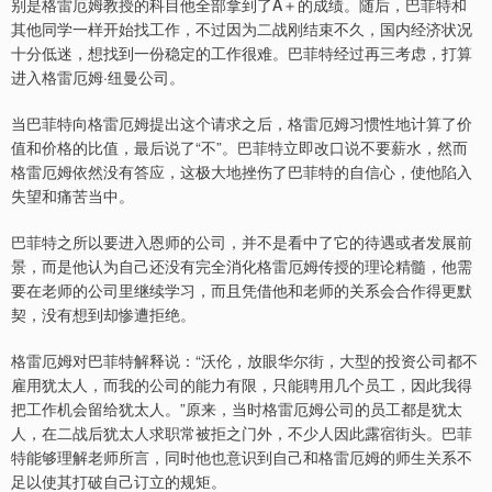
别是格雷厄姆教授的科目他全部拿到了A＋的成绩。随后，巴菲特和
其他同学一样开始找工作，不过因为二战刚结束不久，国内经济状况
十分低迷，想找到一份稳定的工作很难。巴菲特经过再三考虑，打算
进入格雷厄姆·纽曼公司。
当巴菲特向格雷厄姆提出这个请求之后，格雷厄姆习惯性地计算了价
值和价格的比值，最后说了“不”。巴菲特立即改口说不要薪水，然而
格雷厄姆依然没有答应，这极大地挫伤了巴菲特的自信心，使他陷入
失望和痛苦当中。
巴菲特之所以要进入恩师的公司，并不是看中了它的待遇或者发展前
景，而是他认为自己还没有完全消化格雷厄姆传授的理论精髓，他需
要在老师的公司里继续学习，而且凭借他和老师的关系会合作得更默
契，没有想到却惨遭拒绝。
格雷厄姆对巴菲特解释说：“沃伦，放眼华尔街，大型的投资公司都不
雇用犹太人，而我的公司的能力有限，只能聘用几个员工，因此我得
把工作机会留给犹太人。”原来，当时格雷厄姆公司的员工都是犹太
人，在二战后犹太人求职常被拒之门外，不少人因此露宿街头。巴菲
特能够理解老师所言，同时他也意识到自己和格雷厄姆的师生关系不
足以使其打破自己订立的规矩。