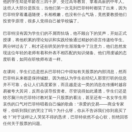
他的学生却是年龄在三四十岁、受过高等教育、拿着高薪的中年人。
这些人大部分是医生，当他们第一次见到巴菲特时都笑了出来，因为
巴菲特穿着邋遢随便，长相稚嫩，也没有什么气场，竟然要教授他们
投资学原理，很多人觉得自己被学校骗了。
巴菲特没有因为学生们的不屑而怯场，他不顾台下的笑声，开始正式
授课，将他积累的理论知识和实践经验通过精妙的语言传递给学生。
两分钟过去了，刚才还在哄笑的学生渐渐集中了注意力，他们忽然发
现这位年轻的老师有着和外表不相匹配的知识储备。他们用虔诚的态
度听着，如同在听牧师布道一样。
在课间，学生们总是想从巴菲特口中得知有关股票的内部消息，然而
巴菲特从来都是保持缄默。因为他认为学生在经纪人那里打听的信息
并不可靠，会让人们高度紧张，而且越是这一类的消息在传播时越容
易被夸大其词，反而会误导投资者。尽管说得如此通透，学生们还是
绞尽脑汁向巴菲特讨教对某一只股票的看法，甚至还有一名女学生用
哀伤的口气对巴菲特唱着自己编的歌曲：“亲爱的交易——商业专家
呀，你听到我们的哭泣了吗？为什么呀，你从不告诉我们你到底买了
啥？”对于这样让人哭笑不得的恳求，巴菲特依然不会心软，拒绝回答
任何关于股票的问题。