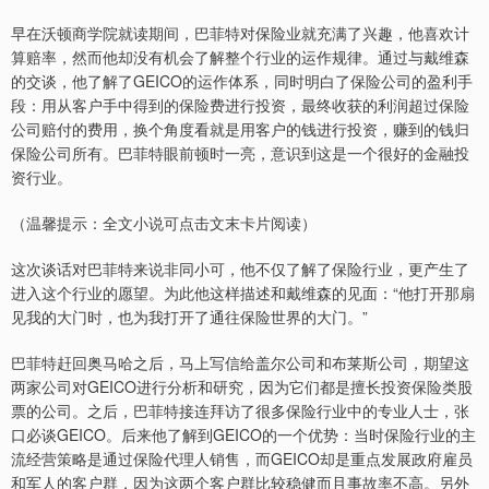
早在沃顿商学院就读期间，巴菲特对保险业就充满了兴趣，他喜欢计
算赔率，然而他却没有机会了解整个行业的运作规律。通过与戴维森
的交谈，他了解了GEICO的运作体系，同时明白了保险公司的盈利手
段：用从客户手中得到的保险费进行投资，最终收获的利润超过保险
公司赔付的费用，换个角度看就是用客户的钱进行投资，赚到的钱归
保险公司所有。巴菲特眼前顿时一亮，意识到这是一个很好的金融投
资行业。
（温馨提示：全文小说可点击文末卡片阅读）
这次谈话对巴菲特来说非同小可，他不仅了解了保险行业，更产生了
进入这个行业的愿望。为此他这样描述和戴维森的见面：“他打开那扇
见我的大门时，也为我打开了通往保险世界的大门。”
巴菲特赶回奥马哈之后，马上写信给盖尔公司和布莱斯公司，期望这
两家公司对GEICO进行分析和研究，因为它们都是擅长投资保险类股
票的公司。之后，巴菲特接连拜访了很多保险行业中的专业人士，张
口必谈GEICO。后来他了解到GEICO的一个优势：当时保险行业的主
流经营策略是通过保险代理人销售，而GEICO却是重点发展政府雇员
和军人的客户群，因为这两个客户群比较稳健而且事故率不高。另外