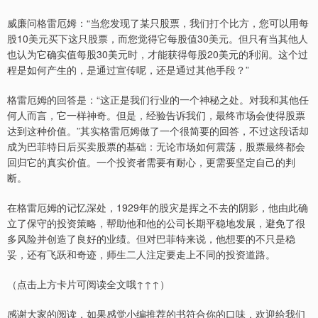
威廉问格雷厄姆：“当您发现了某只股票，我们打个比方，您可以用每
股10美元买下这只股票，而您觉得它每股值30美元。但只有当其他人
也认为它确实值每股30美元时，才能获得每股20美元的利润。这个过
程是如何产生的，是通过宣传呢，还是通过其他手段？”
格雷厄姆的回答是：“这正是我们行业的一个神秘之处。对我和其他任
何人而言，它一样神奇。但是，经验告诉我们，最终市场会使得股票
达到这种价值。”其实格雷厄姆做了一个很简要的回答，不过这段话却
成为巴菲特日后买卖股票的基础：无论市场如何震荡，股票最终都会
回归它的真实价值。一个投资者需要有耐心，更需要坚定自己的判
断。
在格雷厄姆的记忆深处，1929年的股灾是挥之不去的阴影，他由此确
立了保守的投资策略，帮助他和他的公司长期平稳地发展，避免了很
多风险并创造了良好的业绩。但对巴菲特来说，他想要的不只是稳
妥，还有飞跃和奇迹，师生二人注定要走上不同的投资道路。
（点击上方卡片可阅读全文哦↑↑↑）
感谢大家的阅读，如果感觉小编推荐的书符合你的口味，欢迎给我们