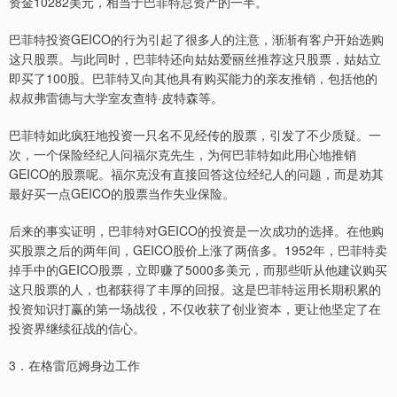
资金10282美元，相当于巴菲特总资产的一半。
巴菲特投资GEICO的行为引起了很多人的注意，渐渐有客户开始选购
这只股票。与此同时，巴菲特还向姑姑爱丽丝推荐这只股票，姑姑立
即买了100股。巴菲特又向其他具有购买能力的亲友推销，包括他的
叔叔弗雷德与大学室友查特·皮特森等。
巴菲特如此疯狂地投资一只名不见经传的股票，引发了不少质疑。一
次，一个保险经纪人问福尔克先生，为何巴菲特如此用心地推销
GEICO的股票呢。福尔克没有直接回答这位经纪人的问题，而是劝其
最好买一点GEICO的股票当作失业保险。
后来的事实证明，巴菲特对GEICO的投资是一次成功的选择。在他购
买股票之后的两年间，GEICO股价上涨了两倍多。1952年，巴菲特卖
掉手中的GEICO股票，立即赚了5000多美元，而那些听从他建议购买
这只股票的人，也都获得了丰厚的回报。这是巴菲特运用长期积累的
投资知识打赢的第一场战役，不仅收获了创业资本，更让他坚定了在
投资界继续征战的信心。
3．在格雷厄姆身边工作