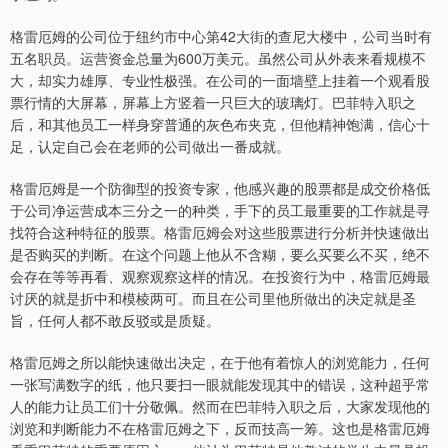
格雷厄姆的公司位于纽约市中心第42大街的查尼大楼中，公司当时有
五名职员。运营资金总量为600万美元。虽然公司从外表来看规模不
大，却实力雄厚、专业性极强。在公司的一面墙壁上挂着一个观看股
票行情的大屏幕，屏幕上方竖着一只巨大的玻璃灯。巴菲特入职之
后，和其他员工一样身穿普通的灰色布夹克，但他精神饱满，信心十
足，认定自己会在老师的公司做出一番成就。
格雷厄姆是一个防御型的投资专家，他感兴趣的股票都是成交价格低
于公司净运营成本三分之一的种类，手下的员工最重要的工作就是寻
找符合这种特征的股票。格雷厄姆会对这些股票进行分析并快速做出
是否购买的判断。在这个问题上他从不含糊，要么买要么不买，绝不
会存在等等再看、观察观察这样的情况。在投资行为中，格雷厄姆最
讨厌的就是折中和模棱两可。而且在公司里他所做出的决定就是圣
旨，任何人都不敢反驳或是质疑。
格雷厄姆之所以能快速做出决定，在于他有着惊人的浏览能力，任何
一张写满数字的纸，他只要扫一眼就能发现其中的错误，这种超乎常
人的能力让员工们十分敬佩。然而在巴菲特入职之后，大家发现他的
浏览和判断能力不在格雷厄姆之下，反而技高一筹。这也是格雷厄姆