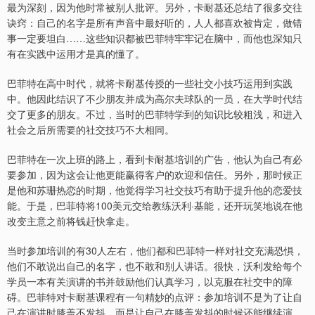
最为深刻，因为他时常被别人批评。另外，卡耐基还总结了很多交往
诀窍：自己的名字是所有声音中最好听的，人人都喜欢被肯定，做错
事一定要坦白……这些知识都被巴菲特牢牢记在脑中，而他也深知只
有在实践中运用才是真的懂了。
巴菲特在高中时代，就将卡耐基传授的一些社交小技巧运用到实践
中。他因此结识了不少朋友并成为高尔夫球队的一员，在大学时代结
交了更多的朋友。不过，当时的巴菲特学到的知识比较粗浅，和进入
社会之后所需要的社交技巧不大相同。
巴菲特在一次上班的路上，看到卡耐基培训的广告，他认为自己有必
要参加，因为这会让他更能赢得客户的欢迎和信任。另外，那时候正
是他和苏珊热恋的时期，他觉得学习社交技巧有助于提升他的恋爱技
能。于是，巴菲特将100美元交给教练沃利·基能，还开玩笑地说在他
改变主意之前将钱赶快拿走。
当时参加培训的有30人左右，他们都和巴菲特一样对社交充满恐惧，
他们不敢说出自己的名字，也不敢和别人讲话。很快，沃利发给每个
学员一本有关演讲的书并鼓励他们认真学习，以克服在社交中的障
碍。巴菲特对卡耐基课程有一句精妙的点评：参加培训不是为了让自
己在演讲时膝盖不发抖，而是让自己在膝盖发抖的时候还能继续演