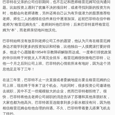
巴菲特在父亲的公司任职期间，也不忘记和恩师格雷厄姆写信沟通问
题。比如投资上遇到了犹豫不决的项目时，或者寻找到新的投资方向
时，他都会向老师请教，另外还将自己认为有升值潜力的股票推荐给
老师。师生二人的感情在信件来往中逐渐加深。起初巴菲特在信中称
老师为“格雷厄姆先生”，老师则叫他巴菲特；后来巴菲特直呼格雷厄
姆为“本”，而老师亲切地叫他沃伦。
巴菲特始终没有放弃到老师公司工作的愿望，他认为只有在格雷厄姆
身边才能学到更多的投资知识和经验，比他独自一人摸爬滚打要好得
多。他这个心愿随着1954年宗教障碍解除而达成。一度奉行排犹政策
的华尔街终于对犹太人不再完全排斥，格雷厄姆很快致电巴菲特，让
他一个月之后到公司上班。巴菲特的心情前所未有地好，因为这个消
息他足足等了三年！
在这三年里，巴菲特不止一次直接或者委婉地提出要去格雷厄姆的公
司上班，现在终于等来了这个机会。与此同时，很多投资公司邀请他
去就职，其中不乏一些规模较大的企业，然而巴菲特都拒绝了。很
快，巴菲特将他去老师公司就职的消息告诉了苏珊和其他亲朋好友，
大家也都为他高兴。巴菲特甚至连能拿到多少薪水都没有问，因为他
相信格雷厄姆会给他合理的待遇。不久，巴菲特带着妻儿搭乘飞机去
了纽约。