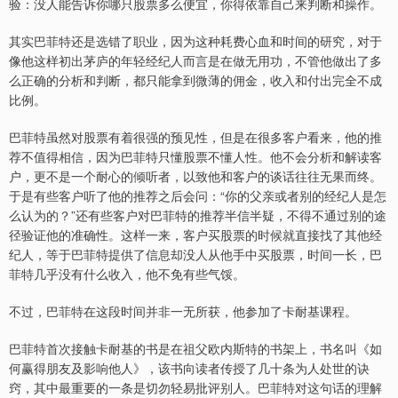
验：没人能告诉你哪只股票多么便宜，你得依靠自己来判断和操作。
其实巴菲特还是选错了职业，因为这种耗费心血和时间的研究，对于
像他这样初出茅庐的年轻经纪人而言是在做无用功，不管他做出了多
么正确的分析和判断，都只能拿到微薄的佣金，收入和付出完全不成
比例。
巴菲特虽然对股票有着很强的预见性，但是在很多客户看来，他的推
荐不值得相信，因为巴菲特只懂股票不懂人性。他不会分析和解读客
户，更不是一个耐心的倾听者，以致他和客户的谈话往往无果而终。
于是有些客户听了他的推荐之后会问：“你的父亲或者别的经纪人是怎
么认为的？”还有些客户对巴菲特的推荐半信半疑，不得不通过别的途
径验证他的准确性。这样一来，客户买股票的时候就直接找了其他经
纪人，等于巴菲特提供了信息却没人从他手中买股票，时间一长，巴
菲特几乎没有什么收入，他不免有些气馁。
不过，巴菲特在这段时间并非一无所获，他参加了卡耐基课程。
巴菲特首次接触卡耐基的书是在祖父欧内斯特的书架上，书名叫《如
何赢得朋友及影响他人》，该书向读者传授了几十条为人处世的诀
窍，其中最重要的一条是切勿轻易批评别人。巴菲特对这句话的理解