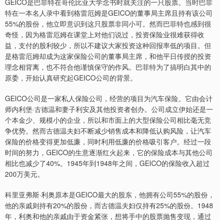
GEICO是巴菲特在哥伦比亚大学念书时就关注的一只股票。当时巴菲
特在一本名人录中看到格雷厄姆是GEICO的董事局主席且持有该公司
55%的股份，他立即意识到这只股票非同小可。然而巴菲特也感到很
奇怪，因为格雷厄姆在课堂上对他们说过，投资保险业很难获得收
益，支付的股利较少，所以不建议大家投资这种回报率低的项目。但
是格雷厄姆却成为这家保险公司的董事局主席，和他平日传授的投资
理念相背离，也不符合他谨慎保守的作风。巴菲特为了搞明白其中的
原委，开始认真研究起GEICO公司的背景。
GEICO公司是一家私人保险公司，经营的项目为汽车保险。它由会计
师内利堡·古德温和妻子利安及其他投资者创办。公司成立伊始还是一
个本金少、规模小的企业，所以和市面上的大型保险公司相比毫无竞
争优势。然而古德温夫妇不断减少销售成本和降低认购风险，让汽车
保险的价格变得更加低廉，同时利用低廉的价格吸引客户。经过一段
时间的努力，GEICO的生意逐渐红火起来，它的保险成本与其他公司
相比也减少了40%。1945年到1948年之间，GEICO的保险收入超过
200万美元。
科里亚弗斯·利奥原本是GEICO最大的股东，他拥有公司55%的股份，
他的亲戚则持有20%的股份，而古德温夫妇仅持有25%的股份。1948
年，利奥和他的亲戚由于资金紧张，想将手中的股票抛售变现，通过