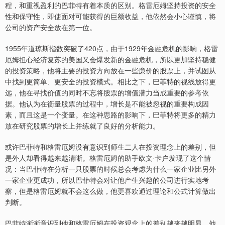
程，和重视盈利的巴菲特有着本质的区别。格雷厄姆坚持投资的安全
性和保守性，即使面对可能获得的巨额收益，他依然会小心谨慎，将
公司的资产安全放在第一位。
1955年道琼斯指数突破了420点，由于1929年金融危机的影响，格雷
厄姆担心经济复苏的美国又会爆发新的金融危机，所以更加坚持稳健
的投资策略，他将主要的投资方向放在一些廉价的股票上，并试图从
中找到更简单、更安全的投资模式。相比之下，巴菲特的视线放得更
远，他在寻找价值的同时不忘将股票的增值潜力当成重要的参考依
据。他认为在衡量股票的过程中，增长是不能被忽视的重要构成因
素，而且这是一个变量。在这种思路的影响下，巴菲特将更多的精力
放在研究股票的增长上并练就了良好的分析能力。
或许巴菲特和格雷厄姆没有意识到师生二人在投资理念上的差别，但
是外人却看得越来越清晰。格雷厄姆的助手欧文·卡户发现了这个情
况：当巴菲特在分析一只股票的时候总会考虑为什么一家企业比另外
一家企业更成功，所以巴菲特会对让他产生兴趣的公司进行实地考
察，但是格雷厄姆就不会这么做，他更喜欢通过理论和公式计算做出
判断。
巴菲特渐渐意识到他和格雷厄姆在投资观念上的差别越来越明显，他