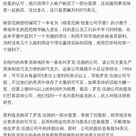
纽曼的认可，他只得用个人账户购买了一部分股票，还说服同事克纳
普一起购买。没过多久，这只股票飙升到370美元。
格雷厄姆曾经编写了一本名为《格雷厄姆·纽曼公司手册》的小册子，
将他毕生的思想精华融入进去，目的是让员工们从中学习到经验。在
这本手册中提到了一个关键的理论：利用不同市场的价格差异获利。
当时没有几个人能利用这个理论赢得实际的回报，然而巴菲特却第一
个做到了。
在纽约的布鲁克林地区有一家名叫罗克·伍德的公司。该公司主要生产
用来制造巧克力饼的碎巧克力。这家公司规模不小且运营得当，1954
年，可可豆从每盎司5美分上涨到50美分以上，导致罗克·伍德公司亏
损，不过他们的库房中保存了大量的可可豆，如果卖掉的话能大赚一
笔，但要上缴50%以上的利润作为税费。最后，罗克·伍德公司的股东
们打算卖掉公司，他们找到一个名叫普利兹克的人，此人对税法很有
研究。
普利兹克购买了罗克·伍德的一部分股票，掌握了控股权，然而他没有
出售库存的可可豆，反而利用这些库存与股东们交换股票，不断增加
他在罗克·伍德公司中的持股比例。那时，公司的股价是每股34美元，
普利兹克提出的条件是每股股票能换取价值36美元的可可豆。