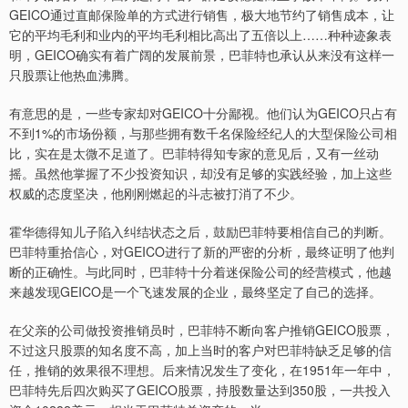
GEICO通过直邮保险单的方式进行销售，极大地节约了销售成本，让
它的平均毛利和业内的平均毛利相比高出了五倍以上……种种迹象表
明，GEICO确实有着广阔的发展前景，巴菲特也承认从来没有这样一
只股票让他热血沸腾。
有意思的是，一些专家却对GEICO十分鄙视。他们认为GEICO只占有
不到1%的市场份额，与那些拥有数千名保险经纪人的大型保险公司相
比，实在是太微不足道了。巴菲特得知专家的意见后，又有一丝动
摇。虽然他掌握了不少投资知识，却没有足够的实践经验，加上这些
权威的态度坚决，他刚刚燃起的斗志被打消了不少。
霍华德得知儿子陷入纠结状态之后，鼓励巴菲特要相信自己的判断。
巴菲特重拾信心，对GEICO进行了新的严密的分析，最终证明了他判
断的正确性。与此同时，巴菲特十分着迷保险公司的经营模式，他越
来越发现GEICO是一个飞速发展的企业，最终坚定了自己的选择。
在父亲的公司做投资推销员时，巴菲特不断向客户推销GEICO股票，
不过这只股票的知名度不高，加上当时的客户对巴菲特缺乏足够的信
任，推销的效果很不理想。后来情况发生了变化，在1951年一年中，
巴菲特先后四次购买了GEICO股票，持股数量达到350股，一共投入