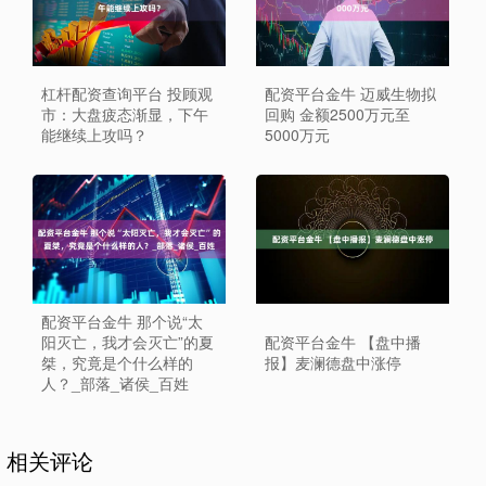
杠杆配资查询平台 投顾观
配资平台金牛 迈威生物拟
市：大盘疲态渐显，下午
回购 金额2500万元至
能继续上攻吗？
5000万元
配资平台金牛 那个说“太
阳灭亡，我才会灭亡”的夏
配资平台金牛 【盘中播
桀，究竟是个什么样的
报】麦澜德盘中涨停
人？_部落_诸侯_百姓
相关评论