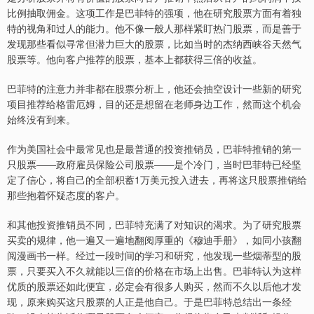
比例抽取佣金。这项工作是巴菲特的强项，他在研究股票方面有着独
特的视角和过人的能力。他不像一般人那样紧盯热门股票，而是善于
发现那些看似寻常但潜力巨大的股票，比如当时的杰纳西峡谷天然气
股票等。他向客户推荐的股票，基本上都获得三倍的收益。
巴菲特的注意力并非都在股票分析上，他还会抽空设计一些新的研究
项目推荐给格雷厄姆，目的还是想留在老师身边工作，然而这个机会
始终没有到来。
作为美国社会中最常见也是最普通的投资推销员，巴菲特推销的第一
只股票——政府雇员保险公司股票——是个冷门，当时巴菲特已经坚
定了信心，将自己的全部积蓄1万美元投入进去，再将这只股票推销给
那些抱着怀疑态度的客户。
和其他投资推销员不同，巴菲特充满了对知识的渴求。为了研究股票
买卖的规律，他一遍又一遍地翻阅厚重的《穆迪手册》，如同小孩翻
阅漫画书一样。经过一段时间的学习和研究，他发现一些烟蒂型的股
票，只要买入不久就能以三倍的价格在市场上出售。巴菲特认为这样
优质的股票还如此便宜，必定会有很多人购买，然而不久以后他才发
现，原来购买这只股票的人正是他自己。于是巴菲特总结出一条经