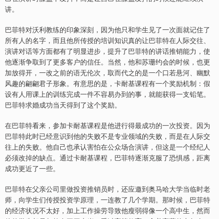
讲。
巴菲特对沃利教练的印象深刻，因为他只和学生见了一次面就记住了
所有人的名字，而且他所传授的培训知识真的让巴菲特在人际交往、
演讲对话等方面都有了明显进步，提升了巴菲特的讲话推销能力，使
他逐渐争取到了更多客户的信任。当然，他和苏珊约会的时候，也更
加放得开，一改之前的语无伦次，取而代之的是一个口若悬河、幽默
风趣的翩翩君子形象。有意思的是，卡耐基课程有一个奖励机制：假
设有人用课上的训练完成一件不容易办到的事，就能获得一支铅笔。
巴菲特求婚成功当天得到了这个奖励。
在巴菲特看来，参加卡耐基课程是他进行得最成功的一次投资。因为
巴菲特此时已经意识到他的失败不是专业领域的失败，而是在人际交
往上的失败。他自己也承认害怕在公众场合演讲，但这是一个经纪人
必须改掉的缺点。通过卡耐基课程，巴菲特逐渐克服了恐惧感，距离
成功更近了一些。
巴菲特在父亲公司里做投资推销员时，还应邀到奥马哈大学当临时老
师，向学生们传授投资学原理，一连教了几个学期。那时候，巴菲特
的经济状况不太好，加上工作操劳导致他瘦弱得像一个高中生，然而