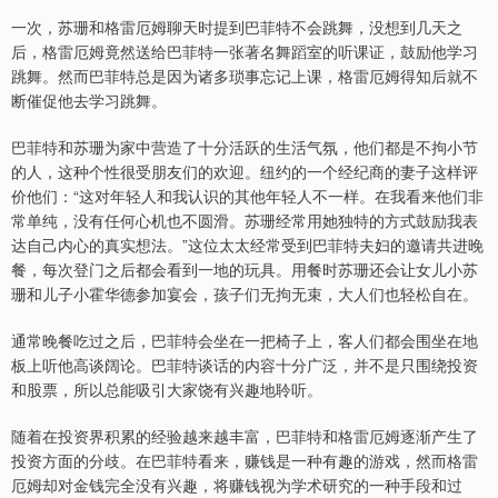
一次，苏珊和格雷厄姆聊天时提到巴菲特不会跳舞，没想到几天之
后，格雷厄姆竟然送给巴菲特一张著名舞蹈室的听课证，鼓励他学习
跳舞。然而巴菲特总是因为诸多琐事忘记上课，格雷厄姆得知后就不
断催促他去学习跳舞。
巴菲特和苏珊为家中营造了十分活跃的生活气氛，他们都是不拘小节
的人，这种个性很受朋友们的欢迎。纽约的一个经纪商的妻子这样评
价他们：“这对年轻人和我认识的其他年轻人不一样。在我看来他们非
常单纯，没有任何心机也不圆滑。苏珊经常用她独特的方式鼓励我表
达自己内心的真实想法。”这位太太经常受到巴菲特夫妇的邀请共进晚
餐，每次登门之后都会看到一地的玩具。用餐时苏珊还会让女儿小苏
珊和儿子小霍华德参加宴会，孩子们无拘无束，大人们也轻松自在。
通常晚餐吃过之后，巴菲特会坐在一把椅子上，客人们都会围坐在地
板上听他高谈阔论。巴菲特谈话的内容十分广泛，并不是只围绕投资
和股票，所以总能吸引大家饶有兴趣地聆听。
随着在投资界积累的经验越来越丰富，巴菲特和格雷厄姆逐渐产生了
投资方面的分歧。在巴菲特看来，赚钱是一种有趣的游戏，然而格雷
厄姆却对金钱完全没有兴趣，将赚钱视为学术研究的一种手段和过