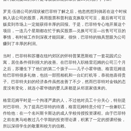
罗克·伍德公司的现状被巴菲特了解之后，他忽然想到倘若在这个时候
购入该公司的股票，再用股票和普利兹克换取可可豆，最后将可可豆
贩卖到市场上一定能获得丰厚的回报。于是，巴菲特专心地开展这个
项目，一连几个星期都在忙于购买股票—兑换可可豆—出售可可豆的
事情，有时候工作到深夜才能回家。很快，巴菲特的独具慧眼为公司
赚到了丰厚的利润。
当时，巴菲特和苏珊在纽约郊区的怀特普莱恩斯租了一套花园式公
寓，居住条件得到很大的改善。在巴菲特入职格雷厄姆的公司三个月
之后，苏珊生下了他们的第二个孩子——儿子小霍华德。格雷厄姆送
给巴菲特很多礼物，包括一部照相机和一台幻灯机等，恭祝他喜得贵
子。巴菲特夫妇的经济条件虽然改善了不少，然而巴菲特对金钱的态
度没有变化，就连小霍华德的婴儿床都是从邻居家借来的。
格雷厄姆平时是一个拘谨严肃的人，不过他对员工十分关心，特别是
对巴菲特。为了提高巴菲特的待遇，格雷厄姆特意介绍了一份兼职工
作给他：在一个名叫斯卡斯达的成人学校传授投资课程。由于巴菲特
之前在奥马哈教过几个学期的投资理论课，积累了一定的授课经验，
所以深得学生的敬重和校方的信赖。