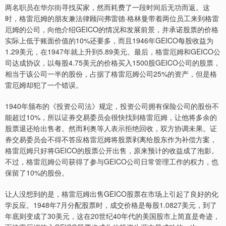
两名职员在华尔街寻找买家，然而耗费了一段时间后无功而返。这
时，格雷厄姆的朋友兼法律顾问弗雷德·格林曼带着两位员工来到格雷
厄姆的公司，向他介绍GEICO的情况和发展前景，并承诺股票的价格
实际上低于账面价值的10%还要多，而且1946年GEICO每股收益为
1.29美元，在1947年就上升到5.89美元。最后，格雷厄姆和GEICO公
司达成协议，以每股4.75美元的价格买入1500股GEICO公司的股票，
相当于该公司一半的股份，占据了格雷厄姆公司25%的资产，但是格
雷厄姆却犯了一个错误。
1940年颁布的《投资公司法》规定，投资公司拥有保险公司的股份不
能超过10%，所以证券交易委员会很快找到格雷厄姆，让他将多余的
股票退还给出售者。然而利奥等人表示拒绝回收，双方协调未果。证
券交易委员会不得不答应格雷厄姆将股票剥离给股东作为补偿方案，
格雷厄姆只好将GEICO的股票公开出售，原来预计的收益成了泡影。
不过，格雷厄姆公司获得了参与GEICO公司日常管理工作的权力，也
保留了10%的股份。
让人没想到的是，格雷厄姆出售GEICO股票在市场上引起了良好的化
学反应。1948年7月分配股票时，成交价格是每股1.0827美元，到了
年底则变成了30美元，这在20世纪40年代的美国股市上简直是奇迹，