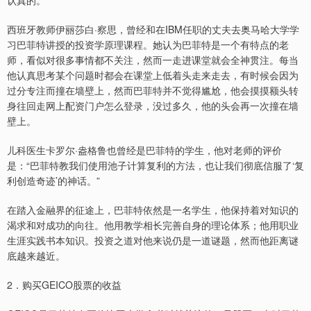
认真的。
西班牙教师伊丽莎白·察思，曾经和在IBM任职的丈夫去奥马哈大学学
习巴菲特讲授的投资学原理课程。她认为巴菲特是一个有特点的老
师，看似对很多事情都不关注，然而一走进课堂就会全神贯注。每当
他认真思考某个问题时都会在课堂上低着头走来走去，有时候会因为
过分专注而撞在墙壁上，然而巴菲特并不觉得尴尬，他会摸摸额头转
身往回走网上配资门户怎么登录，没过多久，他的头会再一次撞在墙
壁上。
儿科医生卡罗尔·盎格鲁也曾经是巴菲特的学生，他对老师的评价
是：“巴菲特教我们使用池子计算复利的方法，也让我们彻底信服了‘复
利创造奇迹’的神话。”
在踏入金融界的征途上，巴菲特依然是一名学生，他保持着对知识的
渴求和对成功的向往。他用教学相长完善自身的理论体系；他用职业
生涯实践书本知识。投资之道对他来说仍是一道谜题，然而他距离谜
底越来越近。
2．购买GEICO股票的收益