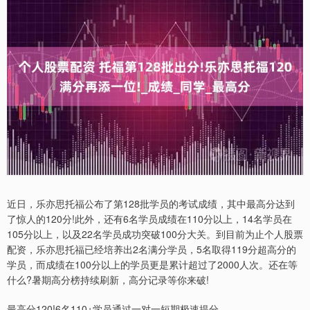
近日，乐亦思托福公布了第128批学员的考试成绩，其中最高分达到
了惊人的120分!此外，还有6名学员成绩在110分以上，14名学员在
105分以上，以及22名学员成功突破100分大关。到目前为止个人股票
配资，乐亦思托福已经培养出2名满分学员，5名取得119分超高分的
学员，而成绩在100分以上的学员更是累计超过了2000人次。还在等
什么?暑期高分榜持续刷新，高分记录等你来破!
最高分120!6名110+学员通过一对一短期极速提分