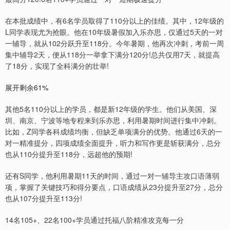
在本批成绩中，有6名学员取得了110分以上的佳绩。其中，12年级的
L同学表现尤为抢眼。他在10年级暑假加入乐亦思，仅通过5天的一对
一辅导，就从102分跃升至118分。今年暑期，他再次冲刺，考前一周
集中辅导2天，便从118分一举拿下满分120分!总共仅用7天，就提高
了18分，实现了全科满分的壮举!
展开剩余61%
其他5名110分以上的学员，都是新12年级的学生。他们从美国、深
圳、南京、宁波等地专程来到乐亦思，利用暑期时间进行集中冲刺。
比如，Z同学各科成绩均衡，但缺乏单项满分的优势。他通过6天的一
对一精准提分，四项成绩全面提升，听力和写作更是斩获满分，总分
也从110分提升至118分，远超他的预期!
还有S同学，他利用暑期11天的时间，通过一对一辅导主攻口语薄弱
项，掌握了关键技巧和得分要点，口语成绩从23分提升至27分，总分
也从107分提升至113分!
14名105+、22名100+学员通过托福八阶精准攻克每一分