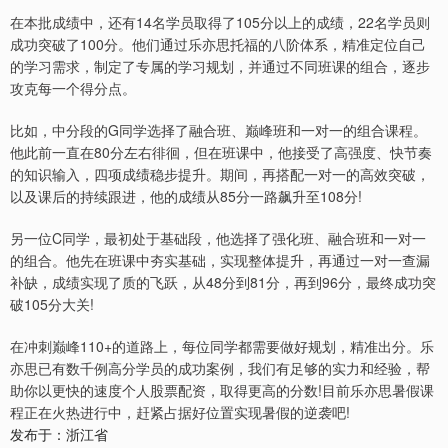
在本批成绩中，还有14名学员取得了105分以上的成绩，22名学员则
成功突破了100分。他们通过乐亦思托福的八阶体系，精准定位自己
的学习需求，制定了专属的学习规划，并通过不同班课的组合，逐步
攻克每一个得分点。
比如，中分段的G同学选择了融合班、巅峰班和一对一的组合课程。
他此前一直在80分左右徘徊，但在班课中，他接受了高强度、快节奏
的知识输入，四项成绩稳步提升。期间，再搭配一对一的高效突破，
以及课后的持续跟进，他的成绩从85分一路飙升至108分!
另一位C同学，最初处于基础段，他选择了强化班、融合班和一对一
的组合。他先在班课中夯实基础，实现整体提升，再通过一对一查漏
补缺，成绩实现了质的飞跃，从48分到81分，再到96分，最终成功突
破105分大关!
在冲刺巅峰110+的道路上，每位同学都需要做好规划，精准出分。乐
亦思已有数千例高分学员的成功案例，我们有足够的实力和经验，帮
助你以更快的速度个人股票配资，取得更高的分数!目前乐亦思暑假课
程正在火热进行中，赶紧占据好位置实现暑假的逆袭吧!
发布于：浙江省