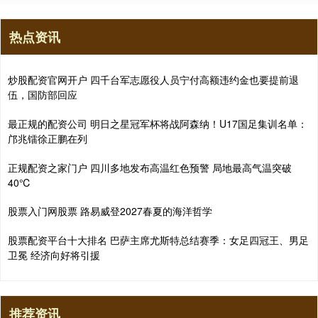
热点资讯
炒股配资官网开户 四千台军志愿役人员宁付高额违约金也要提前退
伍，国防部回应
最正规的配资公司 明日之星冠军杯将战阿森纳！U17国足集训名单：
邝兆镭徐正鹏在列
正规配资之家门户 四川多地发布高温红色预警 局地最高气温突破
40℃
股票入门网股票 路易威登2027春夏的海洋哲学
股票配资平台十大排名 巴萨主席尤斯特总结赛季：女足四冠王、男足
卫冕 经济向好将引援
推荐资讯