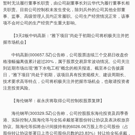
暂时无法履行董事长职责，由公司副董事长刘云华代为履行董事长相
关职责。目前公司控制权未发生变化，除刘兵外的公司其他全部董
事、监事、高级管理人员均正常履职。公司生产经营情况正常，该事
项不会对公司的生产经营产生重大影响。
【3天2板中钨高新：“雅下项目”尚处于初期公司将积极关注并把
握市场机会】
中钨高新(000657.SZ)公告称，公司股票连续三个交易日收盘价
格涨幅偏离值累计超过20%，属于股票交易异常波动情况。公司关注
到近期市场出现“雅下水电工程”概念的相关报道。截至本公告披露
日，“雅下项目”尚处于初期，该项目具有投资规模大、建设周期长、
技术要求高等特点，公司将积极关注并把握市场机会，也敬请投资者
注意投资风险。
【海伦钢琴：崔永庆将取得公司控制权股票复牌】
海伦钢琴(300329.SZ)公告称，公司控股股东海伦投资及四季香
港、实际控制人陈海伦等与全拓卓戴签署股份转让协议及表决权放弃
协议。陈海伦等拟将合计间接持有的6026.06万股上市公司股份（占
股份转让协议签署日上市公司股份总数的23.83%）转让给全拓卓戴，