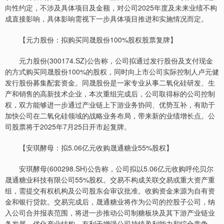
向性约定，不涉及具体项目及金额，对公司2025年度及未来业绩不构
成直接影响，具体影响需视下一步具体项目推进和实施情况而定。
【元力股份：拟购买同晟股份100%股权股票复牌】
元力股份(300174.SZ)公告称，公司拟通过发行股份及支付现金
的方式购买同晟股份100%的股权，同时向上市公司实际控制人卢元健
发行股份募集配套资金。同晟股份是一家专业从事二氧化硅研发、生
产和销售的高新技术企业，本次重组完成后，公司取得标的公司控制
权，双方能够进一步通过产业链上下游业务协同、优势互补，有助于
加快公司在二氧化硅领域的战略业务布局，带来新的业绩增长点。公
司股票将于2025年7月25日开市起复牌。
【安琪酵母：拟5.06亿元收购晟通糖业55%股权】
安琪酵母(600298.SH)公告称，公司拟以5.06亿元收购呼伦贝尔
晟通糖业科技有限公司55%股权。交易不构成关联交易或重大资产重
组，需提交有权机构及公司股东会审议批准。收购资金来源为自有资
金和银行贷款。交易完成后，晟通糖业将作为公司的控股子公司，纳
入公司合并报表范围，将进一步推动公司制糖板块及其下游产业链业
务发展，优化产业结构，有利于增强公司持续盈利能力和综合竞争