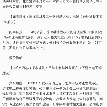
的关联主体。此次减持不涉及公司实控人及其一致行动人减持，亦不
会导致公司控制权发生变更。
【闻泰科技：珠海融林及其一致行动人格力电器拟合计减持不超
2%股份】
闻泰科技(600745)公告，珠海融林股权投资合伙企业(有限合伙)
(简称“珠海融林”)及其一致行动人格力电器计划于15个交易日后的3个
月内，通过集中竞价交易方式，分别减持公司股份不超过1244.58万
股（不超过公司总股本的1%）。
股价异动
【20CM四连板深水规院：目前未参与雅鲁藏布江下游水电工程
建设】
深水规院(301038.SZ)发布异动公告，近期市场对雅鲁藏布江下
游水电工程关注度较高。公司主营业务是为水务工程提供勘测设计、
规划咨询、项目运管等专业技术服务，具有工程设计水利行业甲级、
工程勘察综合甲级以及工程设计电力行业水力发电（含抽水蓄能、潮
汐）专业乙级等相关资质和业绩，可承接水电站相关业务。公司密切