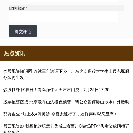
你的邮箱
*
提交评论
热点资讯
炒股配资知识网 连续三年送课下乡，广东这支退役大学生士兵志愿服
务队再出发
炒股杠杆 比赛日！青岛海牛vs天津津门虎，7月25日17:30
股票配资链接 北京发布山洪橙色预警：请公众暂停涉山涉水户外活动
配资查查 “短上衣+阔腿裤”今夏太流行了，这样穿时髦又显高！
股票配资炒 我想把这玩意儿染成...梅西让ChatGPT把头发染成阿根廷
队的配色