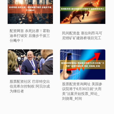
配资网首 杀死比赛！霍勒
民间配资盘 塞拉利昂马可
迪单打锡安 后撤步干拔三
尼锂矿矿建路桥项目完工
分飚中！
股票配资社区 巴菲特交出
股票配资查询网址 美国参
伯克希尔控制权 阿贝尔成
议院将于6月30日就“大而
为继任者
美”法案开始投票_辩论_
刘骁骞_时间