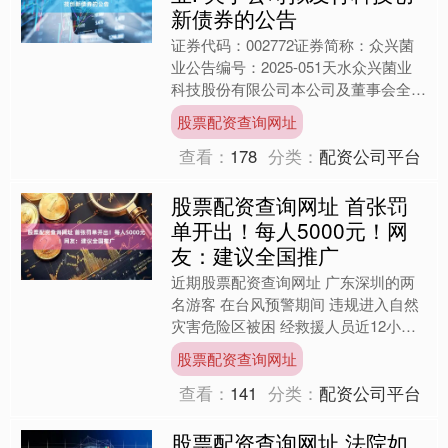
新债券的公告
证券代码：002772证券简称：众兴菌
业公告编号：2025-051天水众兴菌业
科技股份有限公司本公司及董事会全体
成员保证信息披露的内容真实、准确、
股票配资查询网址
完整，没有虚假....
查看：
178
分类：
配资公司平台
股票配资查询网址 首张罚
单开出！每人5000元！网
友：建议全国推广
近期股票配资查询网址 广东深圳的两
名游客 在台风预警期间 违规进入自然
灾害危险区被困 经救援人员近12小时
的艰苦搜救 游客被成功转移至安全区
股票配资查询网址
域 事后 当地相关部....
查看：
141
分类：
配资公司平台
股票配资查询网址 法院如