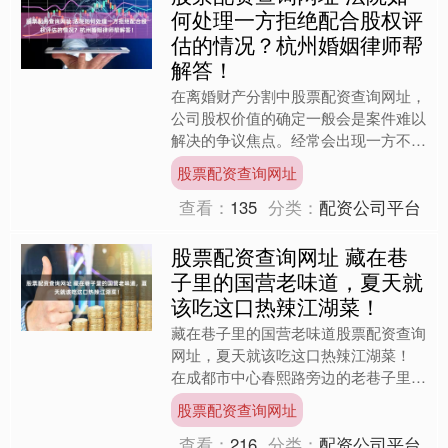
何处理一方拒绝配合股权评
估的情况？杭州婚姻律师帮
解答！
在离婚财产分割中股票配资查询网址，
公司股权价值的确定一般会是案件难以
解决的争议焦点。经常会出现一方不配
合导致价值评估困难，如何公平合理地
股票配资查询网址
确定股权价值成为司法实践....
查看：
135
分类：
配资公司平台
股票配资查询网址 藏在巷
子里的国营老味道，夏天就
该吃这口热辣江湖菜！
藏在巷子里的国营老味道股票配资查询
网址，夏天就该吃这口热辣江湖菜！
在成都市中心春熙路旁边的老巷子里，
意想不到在老酒店里还藏着一家味道巴
股票配资查询网址
适的老牌国营川菜馆。一走....
查看：
216
分类：
配资公司平台