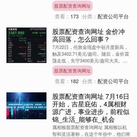
本市大部分地区将发生雷电活动，可能
股票配资查询网址
会造成雷电灾....
查看：
173
分类：
配资公司平台
股票配资查询网址 金价冲
高回落，怎么回事？
7月22日，伦敦金现盘中创月度新高，
触及3402.71美元/盎司。随后，金价震
荡走低，失守3400美元/盎司大关。截
至记者发稿股票配资查询网址，伦敦金
股票配资查询网址
现报338....
查看：
182
分类：
配资公司平台
股票配资查询网址 7月16日
开始，吉星庇佑，4属相财
源广进，事业进步，前程似
锦_生活_能够在_机会
属相猴股票配资查询网址 属相猴以机
智和灵活著称，在这个年份中，他们将