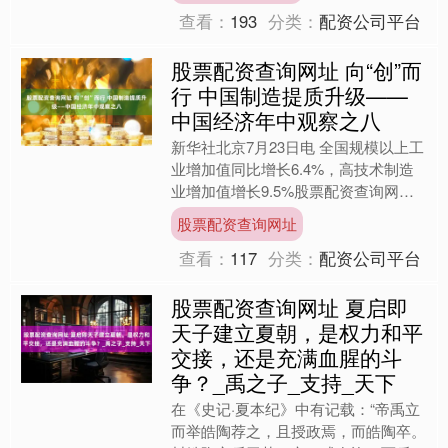
查看：
193
分类：
配资公司平台
股票配资查询网址 向“创”而
行 中国制造提质升级——
中国经济年中观察之八
新华社北京7月23日电 全国规模以上工
业增加值同比增长6.4%，高技术制造
业增加值增长9.5%股票配资查询网
址，3D打印设备、新能源汽车、工业
股票配资查询网址
机器人产品产量分别....
查看：
117
分类：
配资公司平台
股票配资查询网址 夏启即
天子建立夏朝，是权力和平
交接，还是充满血腥的斗
争？_禹之子_支持_天下
在《史记·夏本纪》中有记载：“帝禹立
而举皓陶荐之，且授政焉，而皓陶卒。