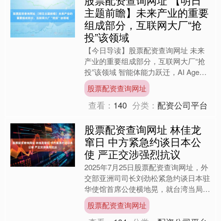
股票配资查询网址 【明日
主题前瞻】未来产业的重要
组成部分，互联网大厂“抢
投”该领域
【今日导读】股票配资查询网址 未来
产业的重要组成部分，互联网大厂“抢
投”该领域 智能体能力跃迁，AI Agent
商业化拐点临近 强力“反内卷”！时隔27
股票配资查询网址
年，价格....
查看：
140
分类：
配资公司平台
股票配资查询网址 林佳龙
窜日 中方紧急约谈日本公
使 严正交涉强烈抗议
2025年7月25日股票配资查询网址，外
交部亚洲司司长刘劲松紧急约谈日本驻
华使馆首席公使横地晃，就台湾当局外
事部门负责人林佳龙窜访日本一事进行
股票配资查询网址
严正交涉，并提出强....