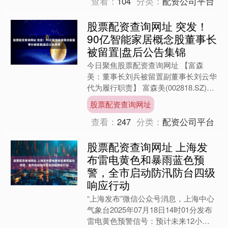
查看：
104
分类：
配资公司平台
股票配资查询网址 突发！
90亿智能家居概念股董事长
被留置|盘后公告集锦
今日聚焦股票配资查询网址 【富森
美：董事长刘兵被留置副董事长刘云华
代为履行职责】 富森美(002818.SZ)公
告称，公司于近日收到成都市郫都区监
股票配资查询网址
察委员会签发的....
查看：
247
分类：
配资公司平台
股票配资查询网址 上海发
布雷电黄色和暴雨蓝色预
警，全市启动防汛防台四级
响应行动
“上海发布”微信公众号消息，上海中心
气象台2025年07月18日14时01分发布
雷电黄色预警信号：预计未来12小时