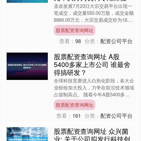
圣农发展7月23日大宗交易平台出现一
笔成交，成交量550.00万股，成交金额
8866.00万元，大宗交易成交价为16.12
元，相对今日收盘价折价1.53%。该
股票配资查询网址
笔....
查看：
98
分类：
配资公司平台
股票配资查询网址 A股
5400多家上市公司 谁最舍
得搞研发？
全球科技竞赛进入白热化阶段，各大企
业纷纷加大投入，力争在前沿技术领域
占据制高点。 随着今年A股5400多家
上市公司陆续发布半年报，各家到底砸
股票配资查询网址
了多少钱用来搞研发、....
查看：
161
分类：
配资公司平台
股票配资查询网址 众兴菌
业: 关于公司拟发行科技创