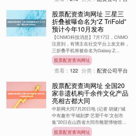
股票配资查询网址 三星三
折叠被曝命名为“Z TriFold”
预计今年10月发布
【CNMO科技消息】7月17日，CNMO
注意到，有博主在社交平台上发文称，
三折叠手机将被命名为Galaxy Z
TriFold。根据网友的解读，“Z”代表的
股票配资查询网址
是折....
查看：
122
分类：
配资公司平台
股票配资查询网址 全国20
家非遗机构千余件文化产品
亮相古都大同
中新网大同7月20日电 (记者 胡健)“城
中有趣市‘平城刻梦·艺塑千年’文创市
集”20日在山西省大同市雕塑博物馆开
幕股票配资查询网址，来自全国20家
股票配资查询网址
非遗机构的1....