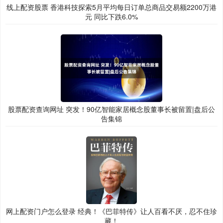
线上配资股票 香港科技探索5月平均每日订单总商品交易额2200万港
元 同比下跌6.0%
股票配资查询网址 突发！90亿智能家居概念股董事长被留置|盘后公
告集锦
网上配资门户怎么登录 经典！《巴菲特传》让人百看不厌，忍不住珍
藏！