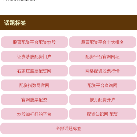
话题标签
股票配资平台配资炒股
股票配资平台十大排名
证券炒股配资门户
配资平台官网网址
石家庄股票配资网
网络配资股票行情
配资指数网官网
配资平台查询网
官网股票配资
按月配资开户
炒股加杆杆的平台
配资知识网 配资
全部话题标签