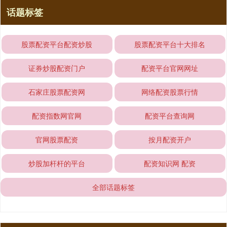
话题标签
股票配资平台配资炒股
股票配资平台十大排名
证券炒股配资门户
配资平台官网网址
石家庄股票配资网
网络配资股票行情
配资指数网官网
配资平台查询网
官网股票配资
按月配资开户
炒股加杆杆的平台
配资知识网 配资
全部话题标签