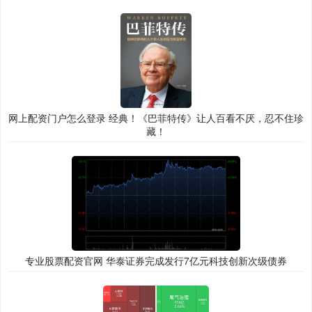
网上配资门户怎么登录 经典！《巴菲特传》让人百看不厌，忍不住珍
藏！
专业股票配资官网 华泰证券完成发行7亿元科技创新次级债券