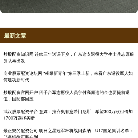
最新文章
炒股配资知识网 连续三年送课下乡，广东这支退役大学生士兵志愿服
务队再出发
专业股票配资论坛网 “戎耀新青年”第三季上新，来看广东退役军人如
何建功新时代
炒股配资官网开户 四千台军志愿役人员宁付高额违约金也要提前退
伍，国防部回应
武汉股票配资平台 意媒：拉齐奥有意希门尼斯，希望300万欧租借加
1700万选择买断
最正规的配资公司 明日之星冠军杯将战阿森纳！U17国足集训名单：
邝兆镭徐正鹏在列