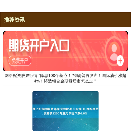
推荐资讯
网络配资股票行情 “降息100个基点！”特朗普再发声！国际油价涨超
4%！铸造铝合金期货后市怎么走？