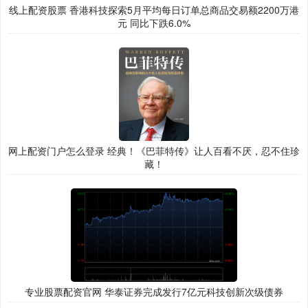
线上配资股票 香港科技探索5月平均每日订单总商品交易额2200万港
元 同比下跌6.0%
网上配资门户怎么登录 经典！《巴菲特传》让人百看不厌，忍不住珍
藏！
专业股票配资官网 华泰证券完成发行7亿元科技创新次级债券