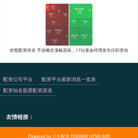
炒股配资排名 手游概念涨幅居前，17位基金经理发生任职变动
配资公司平台
配资平台最新消息一览表
配资知名股票配资渠道
友情链接：
Powered by
公牛配资
RSS地图
HTML地图