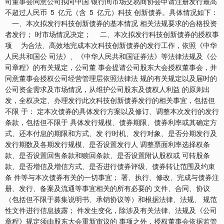
司董事会同意公司拟向中国 银行间市场交易商协会申请注册发行最高
不超过人民币 5 亿元（含 5 亿元）科技 创新债券。具体情况如下：
一、本次拟发行科技创新债券的基本情况 相关法规要求的合格投资
者发行； 时市场情况决定； 二、本次拟发行科技创新债券的授权事
项 为合法、高效地完成本次科技创新债券的发行工作，依照《中华
人民共和国公 司法》、《中华人民共和国证券法》等法律法规及《公
司章程》的有关规定，公司董 事会提请公司股东大会授权董事会，并
同意董事会授权公司经营管理层依照法律法 规的有关规定以及届时的
公司资金需求及市场情况，从维护公司股东及债权人利益 的原则出
发，全权决定、办理发行此次科技创新债券发行的相关事宜，包括但
不限 于： 定本次债券的具体发行方案以及修订、调整本次发行的发行
条款，包括但不限于 具体发行规模、债券期限、债券利率或其确定方
式、还本付息的期限和方式、发 行时机、发行对象、是否分期发行及
发行期数及各期发行规模、是否设置发行人 调整票面利率选择权条
款、是否设置回售条款和赎回条款、是否设置附认股权或 可转股条
款、是否增信及增信方式、是否进行债券评级、债券转让范围及约束
条 件等与本次债券有关的一切事宜； 署、执行、修改、完成与债券注
册、发行、备案及流通等事宜相关的所有必要的 文件、合同、协议
（包括但不限于募集说明书、承销协议等）和根据法律、法规、 规范
性文件进行信息披露； 件发生变化，除涉及有关法律、法规及《公司
章程》规定须由股东大会重新审议的 事项之外，授权董事会依据监管