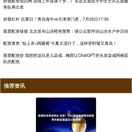
炒股配资知识网 连续三年送课下乡，广东这支退役大学生士兵志愿服
务队再出发
炒股杠杆 比赛日！青岛海牛vs天津津门虎，7月25日17:30
股票配资链接 北京发布山洪橙色预警：请公众暂停涉山涉水户外活动
配资查查 “短上衣+阔腿裤”今夏太流行了，这样穿时髦又显高！
股票配资炒 我想把这玩意儿染成...梅西让ChatGPT把头发染成阿根廷
队的配色
推荐资讯