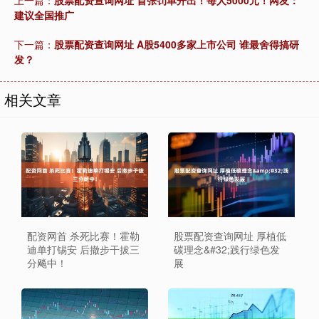
上一篇：
股票配资查询网址 首张罚单开出！每人5000元！网友：
建议全国推广
下一篇：
股票配资查询网址 A股5400多家上市公司 谁最舍得搞研
发？
相关文章
配资网首 杀死比赛！霍勒
股票配资查询网址 厚植低
迪单打锡安 后撤步干拔三
碳理念&#32;践行绿色发
分飚中！
展