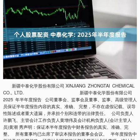
新疆中泰化学股份有限公司 XINJIANG ZHONGTAI CHEMICAL CO., LTD. 新疆中泰化学股份有限公司 2025 年半年度报告 公司董事会、监事会及董事、监事、高级管理人员保证半年度报告内容的真实、准确、 完整，不存在虚假记载、误导性陈述或者重大遗漏，并承担个别和连带的法律责任。 公司负责人许鹏飞、主管会计工作负责人黄增伟及会计机构负责人(会计主管人员)黄潮 秀声明：保证本半年度报告中财务报告的真实、准确、完整。 所有董事均已出席了审议本报告的董事会会议。 半年度报告中所涉及的发展战略、经营计划等前瞻性陈述属于计划性事项，该计划不构 成公司对投资者的实质承诺，投资者及相关人士均应当对此保持足够的风险认识，并且应当 理解计划、预测与承诺之间的差异，敬请投资者注意投资风险。 本公司请投资者认真阅读本半年度报告全文，并特别注意下列风险因素： 公司在生产运营中主要存在行业、环保、人才结构、安全生产等风险，敬请广大投资者 注意投资风险。详细内容见本报告“第三节管理层讨论与分析，十、公司面临的风险和应对 措施”。 公司计划不派发现金红利，不送红股，不以公积金转增股本。 新疆中泰化学股份有限公司 2025 年半年度报告 目 录 新疆中泰化学股份有限公司 2025 年半年度报告 一、载有公司负责人、主管会计工作负责人、会计机构负责人（会计主管人员）签名并 盖章的财务报表。 二、报告期内公开披露过的所有公司文件的正本及公告的原稿。 新疆中泰化学股份有限公司 2025 年半年度报告 释 义 释义项 指 释义内容 中国证监会 指 中国证券监督管理委员会 新疆维吾尔自治区人民政府国有资产监督管理委员会，本公司实 新疆国资委 指 际控制人 公司、中泰化学 指 新疆中泰化学股份有限公司 新疆中泰集团 指 新疆中泰（集团）有限责任公司，公司控股股东 华泰重化工 指 新疆华泰重化工有限责任公司，公司控股子公司 阜康能源 指 新疆中泰化学阜康能源有限公司，公司控股子公司 中泰矿冶 指 新疆中泰矿冶有限公司，公司全资子公司 托克逊能化 指 新疆中泰化学托克逊能化有限公司，公司控股子公司 圣雄能源 指 新疆圣雄能源股份有限公司，公司控股子公司 新鑫科技 指 新疆中泰新鑫化工科技股份有限公司，公司控股子公司 中泰新材料 指 新疆中泰新材料股份有限公司，公司控股子公司 中泰金晖 指 新疆中泰金晖能源股份有限公司，公司控股子公司 金晖科技 指 新疆中泰金晖科技有限公司，中泰金晖全资子公司 兴泰纤维 指 新疆兴泰纤维科技有限公司，公司控股子公司 库尔勒中泰纺织 指 库尔勒中泰纺织科技有限公司，公司控股子公司 阿拉尔中泰纺织 指 阿拉尔市中泰纺织科技有限公司，库尔勒中泰纺织控股子公司 新疆中泰亨惠医疗卫材股份有限公司，库尔勒中泰纺织控股子公 中泰亨惠 指 司 元、万元 指 人民币元、人民币万元 报告期 指 2025 年 1 月 1 日至 2025 年 6 月 30 日 新疆中泰化学股份有限公司 2025 年半年度报告 第二节 公司简介和主要财务指标 一、公司简介 股票简称 中泰化学 股票代码 002092 变更前的股票简称（如有）ST 中泰 股票上市证券交易所 深圳证券交易所 公司的中文名称 新疆中泰化学股份有限公司 公司的中文简称 中泰化学 公司的外文名称 XINJIANG ZHONGTAI CHEMICAL CO.,LTD. 公司的法定代表人 许鹏飞 二、联系人和联系方式 董事会秘书 证券事务代表 姓名 薛芬 费翔 新疆乌鲁木齐经济技术开发区阳 新疆乌鲁木齐经济技术开发区阳 联系地址 澄湖路 39 号 澄湖路 39 号 电话 0991-8751690 0991-8751690 传真 0991-8751690 0991-8751690 电子信箱 381764091@qq.com feixiang_01@163.com 三、其他情况 公司注册地址，公司办公地址及其邮政编码，公司网址、电子信箱在报告期是否变化 □ 适用 √ 不适用 公司注册地址、办公地址及其邮政编码，公司网址、电子信箱报告期无变化，具体可参 见 2024 年年报。 信息披露及备置地点在报告期是否变化 □ 适用 √ 不适用 公司披露半年度报告的证券交易所网站和媒体名称及网址，公司半年度报告备置地在报 告期无变化，具体可参见 2024 年年报。 新疆中泰化学股份有限公司 2025 年半年度报告 其他有关资料在报告期是否变更情况 □ 适用 √ 不适用 四、主要会计数据和财务指标 公司是否需追溯调整或重述以前年度会计数据 □ 是 √ 否 本报告期比上 本报告期 上年同期 年同期增减 营业收入（元） 13,955,066,911.57 15,221,481,503.86 -8.32% 归属于上市公司股东的净利润（元） -194,128,268.79 -242,666,087.95 20.00% 归属于上市公司股东的扣除非经常 -217,117,507.78 -274,107,584.56 20.79% 性损益的净利润（元） 经营活动产生的现金流量净额（元） 1,234,686,380.62 2,726,653,753.87 -54.72% 基本每股收益（元/股） -0.0754 -0.0942 19.96% 稀释每股收益（元/股） -0.0754 -0.0942 19.96% 加权平均净资产收益率 -0.90% -1.07% 0.17% 本报告期末比 本报告期末 上年度末 上年度末增减 总资产（元） 78,756,317,171.89 77,024,556,650.53 2.25% 归属于上市公司股东的净资产（元） 21,584,488,778.29 21,783,601,095.48 -0.91% 截至披露前一交易日的公司总股本： 截至披露前一交易日的公司总股本（股） 2,590,019,517 用最新股本计算的全面摊薄每股收益： 支付的优先股股利 0.00 支付的永续债利息（元） 0.00 用最新股本计算的全面摊薄每股收益（元/股） -0.0750 五、境内外会计准则下会计数据差异 况 □ 适用 √ 不适用 新疆中泰化学股份有限公司 2025 年半年度报告 公司报告期不存在按照国际会计准则与按照中国会计准则披露的财务报告中净利润和净 资产差异情况。 况 □ 适用 √ 不适用 公司报告期不存在按照境外会计准则与按照中国会计准则披露的财务报告中净利润和净 资产差异情况。 □ 适用 √ 不适用 六、非经常性损益项目及金额 √ 适用 □ 不适用 单位：元 项目 金额 说明 非流动性资产处置损益（包括已计提资产减值准备 的冲销部分） 计入当期损益的政府补助（与公司正常经营业务密 切相关、符合国家政策规定、按照确定的标准享有、 31,762,188.60 对公司损益产生持续影响的政府补助除外） 单独进行减值测试的应收款项减值准备转回 668,088.71 除上述各项之外的其他营业外收入和支出 -4,295,430.69 其他符合非经常性损益定义的损益项目 1,179,759.46 减：所得税影响额 1,737,709.17 少数股东权益影响额（税后） 7,313,479.34 合计 22,989,238.99 其他符合非经常性损益定义的损益项目的具体情况： □ 适用 √ 不适用 公司不存在其他符合非经常性损益定义的损益项目的具体情况。 将《公开发行证券的公司信息披露解释性公告第 1 号——非经常性损益》中列举的非经 常性损益项目界定为经常性损益项目的情况说明 新疆中泰化学股份有限公司 2025 年半年度报告 □ 适用 √ 不适用 公司不存在将《公开发行证券的公司信息披露解释性公告第 1 号——非经常性损益》中 列举的非经常性损益项目界定为经常性损益的项目的情形。 新疆中泰化学股份有限公司 2025 年半年度报告 第三节 管理层讨论与分析 一、报告期内公司从事的主要业务 （一）经营情况 报告期内，公司统筹推进“质量管理元年”“精细化管理”“以销定产”等重点工 作，聚焦主责主业，坚持党建引领，强化合规治理，公司股票已撤销其他风险警示，虽 然整体未能扭亏为盈，但盈利能力有所改善。 上半年公司持续开展降本增效，从采购、生产、销售、物流、管理等多维发力，狠 抓精细化管理，开展修旧利废，降低库存物资，抓好联动检修，逐步完善经营测算模型 和经营数据平台，加大生产领域全链条成本管控。落实安全生产主体责任，加强对重点 部位、薄弱环节安全隐患整治，通过设备智能化升级替换和大数据应用等方式，提升生 产安全性和生产效率，夯实安全生产管理基础。构建供应链质量管理体系，规范原辅料 物资采购质量、产品售前、售中、售后服务质量以及客户服务等方面的管理标准。坚持 以市场需求为导向，以客户为中心，拓展下游应用领域，实施产品多元化销售策略，优 化产品结构。强化规范运作水平，建立健全风险防控机制，稳步推进风险识别、评估、 化解、防范等工作，实现从被动风控到主动管理。推进“两资”“两非”清理和债权清 收工作，加大亏损企业治亏力度。聚集关键控制点，依规开展专项审计，强化审计整改 落地，有序开展内控自评，促进公司合规管理水平提升。聚焦新产品开发、共性关键技 术突破、提质增效、产业化先导引领技术等方面布局科研项目实施，以提升新质生产力 为方向，以技术创新为引领，搭建创新平台，推进产学研合作。通过精准捕捉市场对产 品多元化、差异化及高端化的诉求，开展多品类、多牌号特种树脂产品研发，提升产品 价值。围绕信息化、智能化、数字化发展目标，加大节能降碳技术推广与应用，推动技 术创新赋能智慧发展。 （二）主要业务、主要产品及其用途 公司依托新疆地区丰富的煤炭、原盐、石灰石等自然资源，通过不断优化管理理念 和完善产业生态圈，发展成为拥有氯碱化工和粘胶纺织产业两大主业的优势企业，主营 新疆中泰化学股份有限公司 2025 年半年度报告 聚氯乙烯树脂（PVC）、离子膜烧碱、粘胶纤维、粘胶纱四大产品，配套热电、兰炭、 电石、电石渣制水泥等循环经济产业链。公司作为氯碱行业龙头企业，延伸粘胶、纺织 产业，上下游相互配套，构建管理精益化、产品差异化、品质高端化、生产绿色化、产 业智能化的一体化生产体系。 氯碱化工方面，PVC 是氯乙烯单体（VCM）在过氧化物、偶氮化合物等引发剂或在 光、热作用下按自由基聚合反应机理聚合而成的聚合物。根据氯乙烯单体的获得方法可 分为电石法、乙烯法和进口单体法。PVC 的应用范围较为广泛，因需求不同而采用不同 的型号，应用于工业、建筑、农业、日常生活、包装、电力、公用事业等领域。随着产 业结构的升级，PVC 制品向高性能化、轻量化和绿色环保化的升级换代步伐进一步加快。 烧碱作为一种基础化工原料，主要应用于有机化学、无机化学、纸浆及造纸、氧化铝、 纺织/人造丝、皂业及洗涤剂等方面，在国民经济中占据重要地位，需求地域主要集中在 亚洲、欧洲和北美洲等地区。 粘胶、纺织方面，粘胶纤维是利用天然高分子纤维素为原料，经过一系列复杂的化 学变化和物理变化制成再生纤维素纤维，吸湿性好，手感柔软。棉短绒、木浆是生产粘 胶纤维的主要原料。粘胶纤维的干强度比棉花低，弹性回复能力差，不耐磨，不耐晒， 耐碱而不耐酸，但其吸湿性好，易于染色，织物穿着舒适，用其制成的纺织品用途几乎 遍及所有的工业、农业、生活衣着等各方面。粘胶纱属于棉纺织行业，随着人们生活水 平的不断提高，棉花已经远远满足不了人们日益增长的市场需求，由于人纤品质的特点 是容易染色，不生静电，吸湿性强，通过整理可以达到免烫，又具有丝绸一般的飘逸性 和柔软性。 （三）经营模式 公司拥有煤炭—热电—氯碱化工—粘胶纤维—粘胶纱上下游一体化的循环经济产业 链，在积极发挥产业协调优势效应的同时，形成公司在资源、成本、人才、规模、安全 环保、技术创新、品牌效应等方面的核心竞争力，打造产品结构差异化、高端化、智能 化、集群化、园区化、国际化的氯碱化工、纺织工业生产基地。 新疆中泰化学股份有限公司 2025 年半年度报告 （四）行业发展情况 制品与房地产相关，房地产市场仍在调整过程中，虽然政策端的刺激助力市场信心恢复， 但需求端的回暖或难以立竿见影。下半年，宏观层面“反内卷”带来的供给侧改革以及 “十五五”规划确定未来五年经济发展主要目标和重点举措，预计重点都在培育新质生 产力和产业链转型升级，其中必然会伴随出清落后产能，对PVC市场有一定利好。但供 过于求的基本面弱格局短期内难以改变，尤其新投产乙烯法装置较多，供应端压力仍然 较大。需求端在季节性旺季或能有阶段性反弹，叠加出口保持上半年的增长势头，预计 下半年整体价格重心较上半年有所抬升。 上半年，烧碱市场价格呈现冲高回落的走势，主要围绕氧化铝需求波动，年初氧化 铝行业大扩产，带动烧碱需求提升而价格上涨；随后又因氧化铝减产，烧碱需求减少而 价格回落。下半年，烧碱市场投产压力较大，同时氧化铝利润修复后，投复产进行中， 对烧碱需求有望继续增加。纺织印染以刚需为主，纸浆有新产能投放，但非铝需求整体 缺乏弹性。总体而言，供需矛盾不大，预计价格维持偏强震荡。 出，价格重心持续下移。粘胶短纤行业开工率较高，产量增加，但库存压力上升。下游 人棉纱行业整体开工率偏低，受莱赛尔等替代纤维的低价冲击，下游需求不及预期。溶 解浆作为主要原料价格下跌，削弱了粘胶短纤的成本支撑。总体来看，2025年上半年粘 胶市场受供需失衡、成本下降及替代品竞争影响，表现疲软。下半年预计粘胶短纤仍将 低位震荡，可能因“金九银十”旺季出现阶段性上涨，但全年价格重心或继续小幅下移。 端需求不旺的双重影响，呈现供需双弱、价格承压下行的走势，表现低迷。随着传统旺 季到来需求回暖，纱线价格或阶段性反弹，但涨幅受限。长期来看，粘胶纱线市场仍面 临替代品竞争和终端需求增长乏力的挑战，行业或进入低速调整期，下半年预计仍以弱 势震荡为主。 新疆中泰化学股份有限公司 2025 年半年度报告 （五）主要的业绩驱动因素 报告期内，公司聚焦主责主业，遵循“重技术、控成本、强链条、守合规”的原则， 以质量为核心，推动工作重心从基础治理向提质增效转变，巩固治理成果，转向内涵式 高质量发展。狠抓运营管理，完善机制优化流程、强化成本控制、建立以客户为中心的 质量管理体系，提升效率，确保各项业务有序高效运转。 提升响应与资源配置效率，匹配库存与产能，增强抗风险能力。 式，优化定价与质量管理体系，深化客户关系管理，细分市场并动态调整产品结构，实 现柔性化生产以提升灵活性。 自主可控与材料降本，规范采购及服务，构建安全高效供应链。 拓展应用领域，提升产品附加值与差异化竞争力。 关键技术，成立专项工程技术研究中心，加速成果转化，通过智能制造与数字化管理优 化生产效率，推动绿色材料与工艺应用，激发创新活力。 平衡，通过原料优化、费用管控、国产化替代等实现降本增效。响应“双碳”政策，应 用节能降碳技术。 二、核心竞争力分析 （一）技术创新优势 公司坚持自主研发创新，与高校、科研院所及上下游企业建立良好的合作平台，加 强共性技术研究和成果转化推广，将氯碱化工、煤化工及纺织工业多项技术难题纳入科 研项目攻关，推进智能制造关键技术、产业共性关键技术、提质增效技术、资源综合利 新疆中泰化学股份有限公司 2025 年半年度报告 用技术。基于完善的科技创新管理体系和科技创新人才团队，2025年上半年公司重点开 展了电石/氯碱智能制造关键技术、低热值煤替代高热值煤、碱法制浆技术、再生盐使用 技术、煤炭清洁高效利用技术等研究。公司加大国产化替代工作，积极推进离子膜的国 产化替代，已在子公司成功实现国产离子膜的部分应用，同时大力推进分散剂、润滑油 的国产化替代，关键原料及助剂供应链的国产化自主可控能力得到了明显增强，为生产 系统的稳定运行筑牢了根基。 公司建立并完善科研项目管理及科技成果管理机制，通过产、学、研、用相结合， 形成了从基础研究、工艺技术优化到产品应用推广的创新型研发体系，坚持研发与生产 相结合。取得国家知识产权局授权专利1544项，软件著作权107项，是国家制造业单项冠 军企业、国家技术创新示范企业，具有国家企业技术中心1个，国家博士后科研工作站1 个，管理国家高新技术企业19家，国家CNAS实验室3个，自治区企业技术中心16家，自 治区“专精特新”中小企业5家，自治区创新型中小企业10家，自治区工程技术研究中心2 家。取得国家及自治区科技类奖励、荣誉17项。“电石法PVC绿色制造成套技术开发与 工业应用”，荣获2024年自治区科学技术三等奖。 （二）一体化循环经济产业链优势 公司目前已成为国内氯碱化工行业少数拥有较为完整产业链的企业，构建煤炭—热 电—电石—氯碱—粘胶纤维—粘胶纱的上下游一体化循环经济产业链。公司拥有氯碱生 产所需的煤炭、原盐、石灰石等资源，向下延伸粘胶纤维、粘胶纱、无纺布的生产，实 现烧碱、粘胶纤维等产品的部分内部消化，逐步扩大疆内消耗比例，延伸下游产业，实 现资源、能源的就地高效转化，打造智能化、集群化、园区化的氯碱化工、纺织工业生 产基地，有效实现环境、经济和生态效益的协调发展。 （三）资源、政策优势 氯碱行业作为资源转化型产业，在国内完全竞争的市场格局下，电石法PVC生产企 业主要成本是电石和电力成本，使用的大宗原材料为新疆地区具有丰富储量的煤炭、石 灰石、原盐、电力等资源，公司通过延链、补链、强链，构建并逐步形成了较为完整的 新疆中泰化学股份有限公司 2025 年半年度报告 一体化产业联动式绿色环保型循环经济产业链。煤田灾害治理持续推进，为发挥产业链 低成本优势奠定基础。 依托《新疆纺织服装产业发展规划（2018—2023年）》《自治区发展纺织服装产业 带动就业2018年行动方案》《中国制造2025新疆行动方案》《新疆维吾尔自治区人民政 府办公厅关于调整优化自治区棉花及纺织服装产业政策措施的通知》等产业政策红利， 纺织业已成为新疆的战略性产业，粘胶纤维及粘胶纱产品在疆内具有广阔的市场空间。 三、主营业务分析 是否与报告期内公司从事的主要业务披露相同 √ 是 □ 否 参见“一、报告期内公司从事的主要业务”相关内容。 单位：元 本报告期 上年同期 同比增减 变动原因