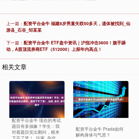
上一篇：
配资平台金牛 福建8岁男童失联50多天，遗体被找到_仙
游县_石谷_邹某某
下一篇：
配资平台金牛 ETF盘中资讯｜沪指冲击3600！旗手躁
动，A股顶流券商ETF（512000）上探年内高点！
相关文章
配资平台金牛 现在的考试
题目有多抽象？学生：我
配资平台金牛 Prada如何
对着题目笑出鹅叫，根本
解构身体与气质？
下不了笔！_玩家_杂交_