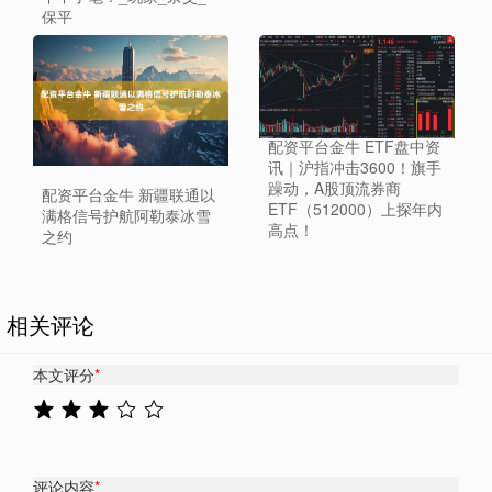
保平
配资平台金牛 ETF盘中资
讯｜沪指冲击3600！旗手
躁动，A股顶流券商
配资平台金牛 新疆联通以
ETF（512000）上探年内
满格信号护航阿勒泰冰雪
高点！
之约
相关评论
本文评分
*
评论内容
*