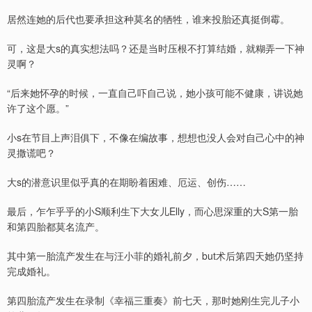
居然连她的后代也要承担这种莫名的牺牲，谁来投胎还真挺倒霉。
可，这是大s的真实想法吗？还是当时压根不打算结婚，就糊弄一下神
灵啊？
“后来她怀孕的时候，一直自己吓自己说，她小孩可能不健康，讲说她
许了这个愿。”
小s在节目上声泪俱下，不像在编故事，想想也没人会对自己心中的神
灵撒谎吧？
大s的潜意识里似乎真的在期盼着困难、厄运、创伤……
最后，乍乍乎乎的小S顺利生下大女儿Elly，而心思深重的大S第一胎
和第四胎都莫名流产。
其中第一胎流产发生在与汪小菲的婚礼前夕，but术后第四天她仍坚持
完成婚礼。
第四胎流产发生在录制《幸福三重奏》前七天，那时她刚生完儿子小