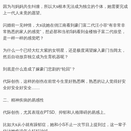
因为与妈妈共生纠缠，所以大s根本无法成为独立的个体，她需要完成
上一代人未竟的愿望。
闪婚前一见钟情，大s说她在俏江南看到豪门富二代汪小菲“有非常非
常熟悉的家人的感觉”，想必那和当初S妈看到金楼独子富二代徐坚，
是一样一样的感觉吧？
为什么一个已经大红大紫的女明星，还是极度渴望嫁入豪门当阔太，
然后自动放弃独立成为生育机器呢？
到底是什么造成了嫁豪门悲剧的“轮回”？
代际创伤，这样的创伤在前世今生里好熟悉啊，熟悉的让人觉得好安
全好安全好安全……
二、精神疾病的易感性
代际创伤，尤其表现在PTSD、抑郁和人格障碍的易感上。
比如大s从小就有躁郁症，她和小S不止一次节目上提到过，这一辈子
估计她也没怎么好好治过。