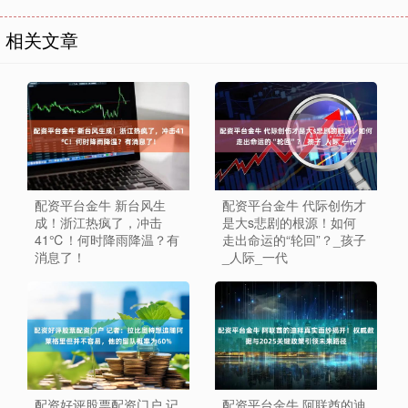
相关文章
配资平台金牛 新台风生
配资平台金牛 代际创伤才
成！浙江热疯了，冲击
是大s悲剧的根源！如何
41℃！何时降雨降温？有
走出命运的“轮回”？_孩子
消息了！
_人际_一代
配资好评股票配资门户 记
配资平台金牛 阿联酋的迪