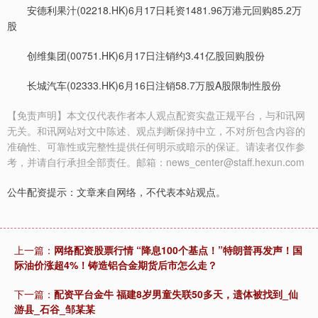
安德利果汁(02218.HK)6月17日耗资1481.96万港元回购85.2万
股
创维集团(00751.HK)6月17日注销约3.41亿股回购股份
长城汽车(02333.HK)6月16日注销58.7万股A股限制性股份
【免责声明】本文仅代表作者本人观点配资实盘正规平台，与和讯网
无关。和讯网站对文中陈述、观点判断保持中立，不对所包含内容的
准确性、可靠性或完整性提供任何明示或暗示的保证。请读者仅作参
考，并请自行承担全部责任。邮箱：news_center@staff.hexun.com
公牛配资提示：文章来自网络，不代表本站观点。
上一篇：
网络配资股票行情 “降息100个基点！”特朗普再发声！国
际油价涨超4%！铸造铝合金期货后市怎么走？
下一篇：
配资平台金牛 福建8岁男童失联50多天，遗体被找到_仙
游县_石谷_邹某某