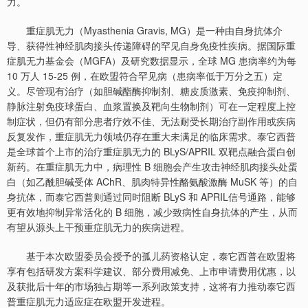
力。
重症肌无力（Myasthenia Gravis, MG）是一种由自身抗体介
导、获得性神经肌肉接头传递障碍的罕见自身免疫性疾病。据国际重
症肌无力基金会（MGFA）及研究数据显示，全球 MG 患病率约为每
10 万人 15-25 例，在欧盟符合罕见病（患病率低于万分之五）定
义。尽管现有治疗（如胆碱酯酶抑制剂、糖皮质激素、免疫抑制剂、
静脉注射免疫球蛋白、血浆置换及靶向生物制剂）可在一定程度上控
制症状，但仍有部分患者疗效不佳、无法耐受长期治疗副作用或疾病
反复发作，重症肌无力领域仍存在重大未满足的临床需求。泰它西普
是全球首个上市的治疗重症肌无力的 BLyS/APRIL 双靶点融合蛋白创
新药。在重症肌无力中，病理性 B 细胞会产生攻击神经肌肉接头处蛋
白（如乙酰胆碱受体 AChR、肌肉特异性酪氨酸激酶 MuSK 等）的自
身抗体，而泰它西普则通过同时阻断 BLyS 和 APRIL信号通路，能够
更有效地抑制异常活化的 B 细胞，减少致病性自身抗体的产生，从而
有望从源头上干预重症肌无力的疾病进程。
基于本次欧盟委员会授予的孤儿药资格认定，泰它西普在欧盟将
享有包括研发方案科学建议、部分费用减免、上市申请费用优惠，以
及获批后十年的市场独占期等一系列政策支持，这将有力推动泰它西
普重症肌无力适应症在欧盟开发进程。